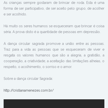
As crianças sempre gostaram de brincar de roda. Esta é uma
forma de ser participativo, de ser aceito pelo grupo, de acolher
e ser acolhido.
Há muito os seres humanos se esqueceram que brincar é coisa
séria. A prova disto é a quantidade de pessoas em depressão.
A dança circular sagrada promove a união entre as pessoas.
Traz para a vida as pessoas que se esqueceram de viver e
resgata os valores humanos que são a alegria, a gratidão, a
cooperação, a criatividade, a aceitação das limitações alheias, o
respeito, o acolhimento, o sorriso e o amor.
Sobre a dança circular Sagrada:
http://cristianamenezes.com.br/