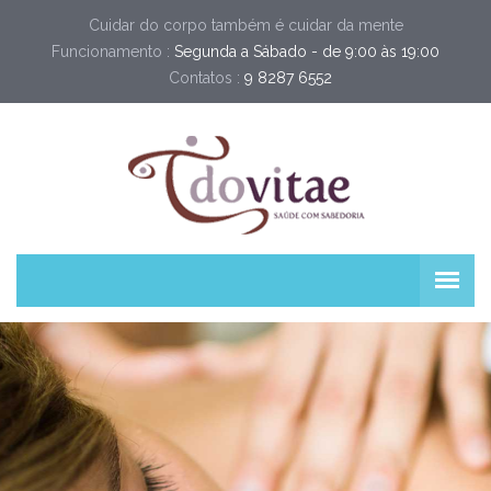
Cuidar do corpo também é cuidar da mente
Funcionamento :
Segunda a Sábado - de 9:00 às 19:00
Contatos :
9 8287 6552