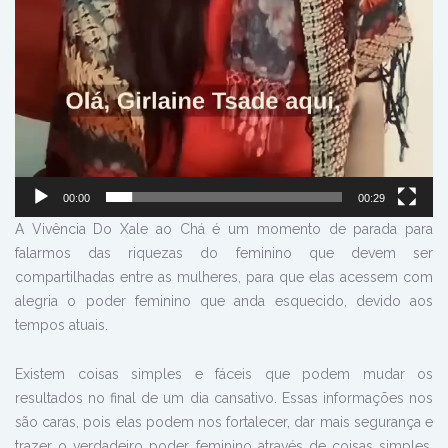
00:00
00:29
A Vivência Do Xale ao Chá é um momento de parada para
falarmos das riquezas do feminino que devem ser
compartilhadas entre as mulheres, para que elas acessem com
alegria o poder feminino que anda esquecido, devido aos
tempos atuais.
Existem coisas simples e fáceis que podem mudar os
resultados no final de um dia cansativo. Essas informações nos
são caras, pois elas podem nos fortalecer, dar mais segurança e
trazer o verdadeiro poder feminino através de coisas simples,