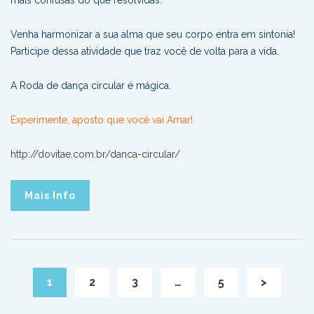
mais confusas do que resolvidas.
Venha harmonizar a sua alma que seu corpo entra em sintonia!
Participe dessa atividade que traz você de volta para a vida.
A Roda de dança circular é mágica.
Experimente, aposto que você vai Amar!
http://dovitae.com.br/danca-circular/
Mais Info
1
2
3
…
5
>